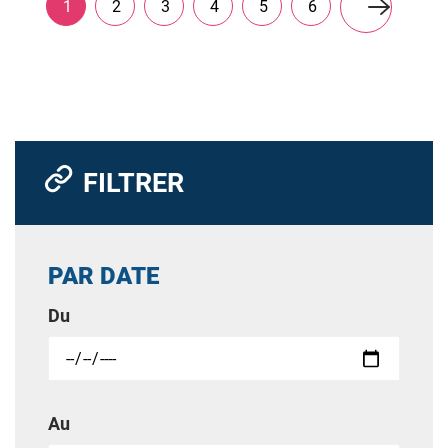
Page
1
Page
2
Page
3
Page
4
Page
5
Page
6
courante
Page
suivante
FILTRER
PAR DATE
Du
Au