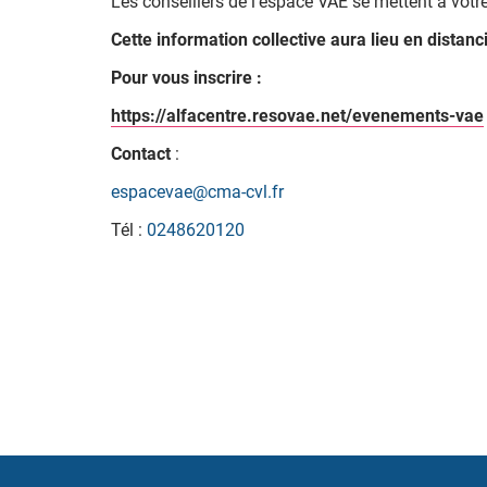
Les conseillers de l'espace VAE se mettent à vot
Cette information collective aura lieu en distanci
Pour vous inscrire :
https://alfacentre.resovae.net/evenements-vae
Contact
:
espacevae@cma-cvl.fr
Tél :
0248620120