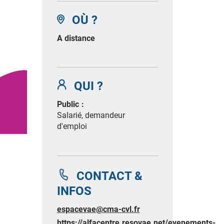
OÙ ?
A distance
QUI ?
Public
Salarié, demandeur
d'emploi
CONTACT &
INFOS
espacevae@cma-cvl.fr
https://alfacentre.resovae.net/evenements-