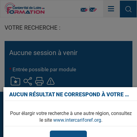
Toggle
navigation
VOTRE RECHERCHE :
Aucune session à venir
*
Entrée possible par module
×
AUCUN RÉSULTAT NE CORRESPOND À VOTRE RECHERCHE
Pour élargir votre recherche à une autre région, consultez
NOS AUTRES SITES WEB
le site
www.intercariforef.org
.