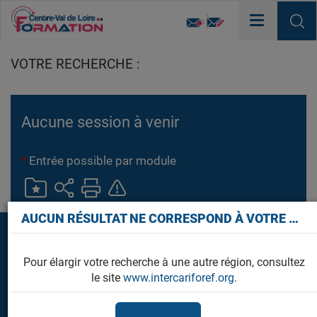
Toggle
navigation
VOTRE RECHERCHE :
Aucune session à venir
*
Entrée possible par module
×
AUCUN RÉSULTAT NE CORRESPOND À VOTRE RECHERCHE
Pour élargir votre recherche à une autre région, consultez
NOS AUTRES SITES WEB
le site
www.intercariforef.org
.