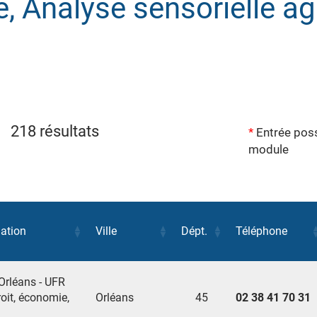
, Analyse sensorielle a
218 résultats
*
Entrée poss
module
mation
Ville
Dépt.
Téléphone
'Orléans - UFR
oit, économie,
Orléans
45
02 38 41 70 31