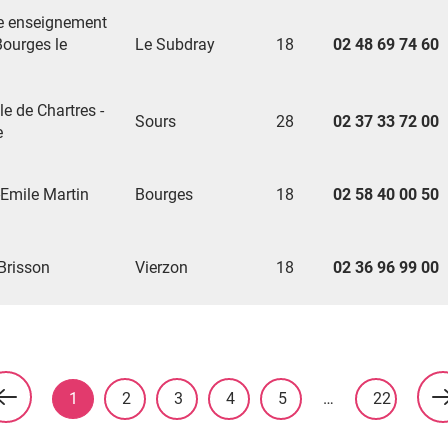
e enseignement
Bourges le
Le Subdray
18
02 48 69 74 60
le de Chartres -
Sours
28
02 37 33 72 00
e
-Emile Martin
Bourges
18
02 58 40 00 50
Brisson
Vierzon
18
02 36 96 99 00
1
2
3
4
5
…
22