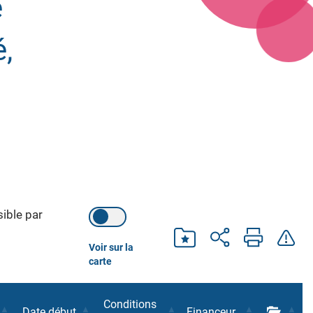
e
,
ible par
Voir sur la
carte
Conditions
Date début
Financeur