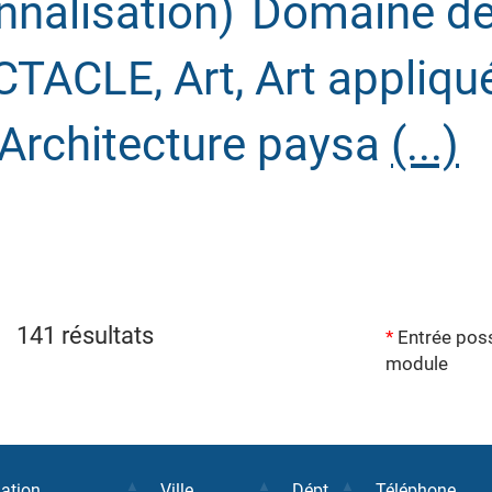
nnalisation)
Domaine d
TACLE, Art, Art appliqué
, Architecture paysa
(...)
141 résultats
*
Entrée poss
module
mation
Ville
Dépt.
Téléphone