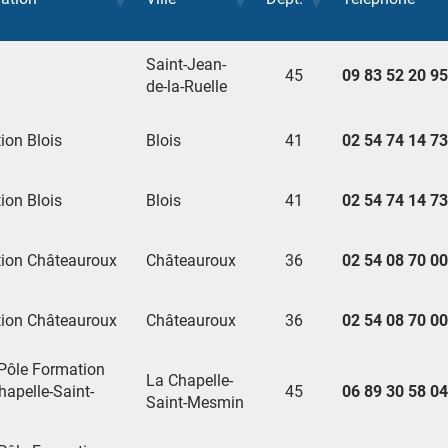
Saint-Jean-
45
09 83 52 20 95
de-la-Ruelle
on Blois
Blois
41
02 54 74 14 73
on Blois
Blois
41
02 54 74 14 73
ion Châteauroux
Châteauroux
36
02 54 08 70 00
ion Châteauroux
Châteauroux
36
02 54 08 70 00
 Pôle Formation
La Chapelle-
apelle-Saint-
45
06 89 30 58 04
Saint-Mesmin