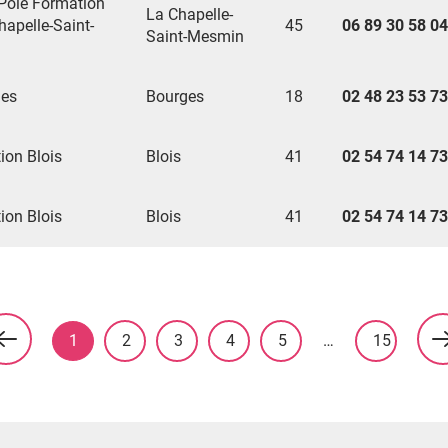
 Pôle Formation
La Chapelle-
apelle-Saint-
45
06 89 30 58 04
Saint-Mesmin
ges
Bourges
18
02 48 23 53 73
on Blois
Blois
41
02 54 74 14 73
on Blois
Blois
41
02 54 74 14 73
1
2
3
4
5
…
15