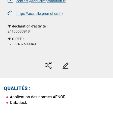
contact@accueiletpromotion.fr
https://accueiletpromotion.fr/
N° déclaration d'activité :
24180033918
N° SIRET :
32399437600040
Envoyer
Modifier
par
ma
mail
fiche
QUALITÉS :
Application des normes AFNOR
Datadock